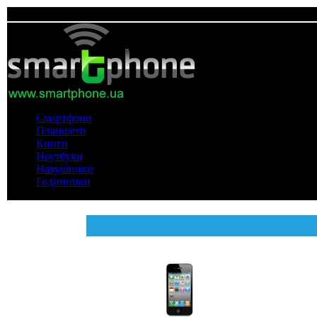
Смартфони
Планшети
Книги
Ноутбуки
Навушники
Годинники