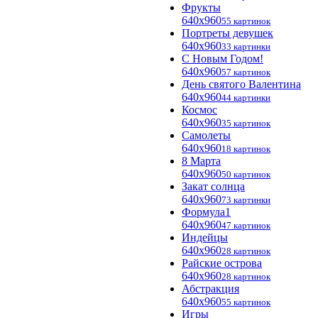
Фрукты
640x960
55 картинок
Портреты девушек
640x960
33 картинки
С Новым Годом!
640x960
57 картинок
День святого Валентина
640x960
44 картинки
Космос
640x960
35 картинок
Самолеты
640x960
18 картинок
8 Марта
640x960
50 картинок
Закат солнца
640x960
73 картинки
Формула1
640x960
47 картинок
Индейцы
640x960
28 картинок
Райские острова
640x960
28 картинок
Абстракция
640x960
55 картинок
Игры