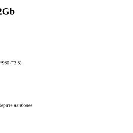
32Gb
960 ("3.5).
берите наиболее