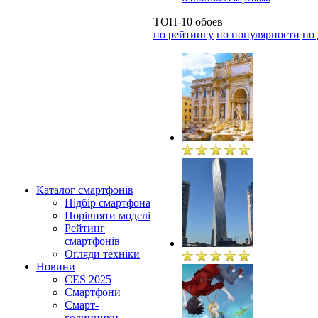
ТОП-10 обоев
по рейтингу
по популярности
по
Каталог смартфонів
Підбір смартфона
Порівняти моделі
Рейтинг
смартфонів
Огляди техніки
Новини
CES 2025
Смартфони
Смарт-
годинники