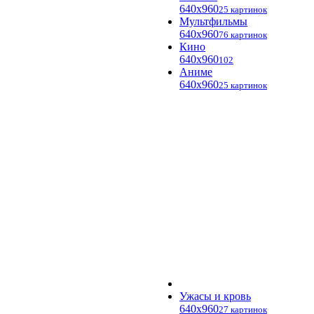
640x960
25 картинок
Мультфильмы
640x960
76 картинок
Кино
640x960
102
Аниме
640x960
25 картинок
Ужасы и кровь
640x960
27 картинок