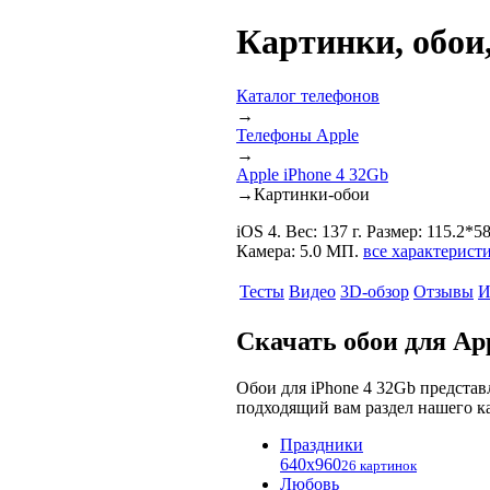
Картинки, обои,
Каталог телефонов
→
Телефоны Apple
→
Apple iPhone 4 32Gb
→
Картинки-обои
iOS 4. Вес: 137 г. Размер: 115.2
Камера: 5.0 МП.
все характерист
Тесты
Видео
3D-обзор
Отзывы
И
Скачать обои для App
Обои для iPhone 4 32Gb предста
подходящий вам раздел нашего ка
Праздники
640x960
26 картинок
Любовь